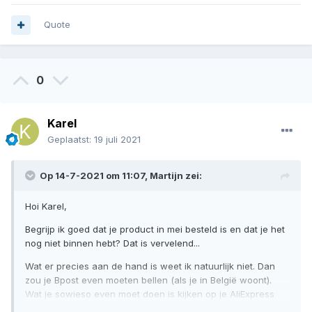
Quote
0
Karel
Geplaatst:
19 juli 2021
Op 14-7-2021 om 11:07,
Martijn
zei:
Hoi Karel,
Begrijp ik goed dat je product in mei besteld is en dat je het
nog niet binnen hebt? Dat is vervelend...
Wat er precies aan de hand is weet ik natuurlijk niet. Dan
zou je Bpost even moeten bellen (als je in België woont).
Wat je sowieso even moet doen is kijken op je AliExpress
account. Zorg dat je aan de bel trekt bij AliExpress vóórdat