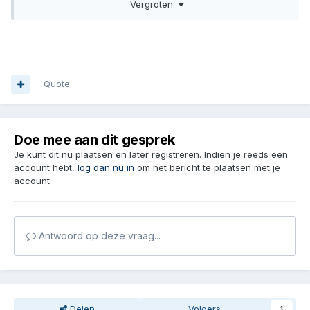
Vergroten
je kopersbescherming afloopt. Je kunt dan mogelijk nog op
tijd een klacht indienen bij AliExpress en zodoende je geld
terugkrijgen.
Quote
Doe mee aan dit gesprek
Je kunt dit nu plaatsen en later registreren. Indien je reeds een
account hebt,
log dan nu in
om het bericht te plaatsen met je
account.
Antwoord op deze vraag...
Delen
Volgers
1