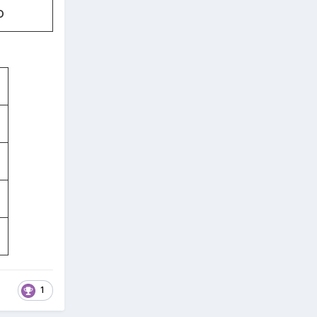
o
g
1