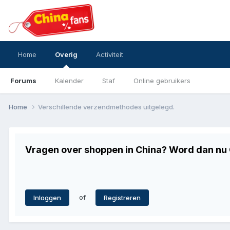
Home
Overig
Activiteit
Forums
Kalender
Staf
Online gebruikers
Home
Verschillende verzendmethodes uitgelegd.
Vragen over shoppen in China? Word dan nu G
of
Inloggen
Registreren