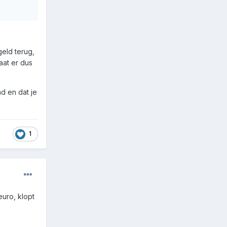
geld terug,
aat er dus
d en dat je
1
uro, klopt