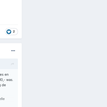
2
oes en
10,- was.
g de
lle