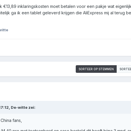
ik €13,89 inklaringskosten moet betalen voor een pakje wat eigenlijk
itelijk ga ik een tablet geleverd krijgen die AliExpress mij al terug be
itte
SORTEER OP STEMMEN
SORTE
7:12,
De-witte
zei:
China fans,
 M 40 pro met toetsenbord en case besteld dit heeft bijna 3 mnd. o