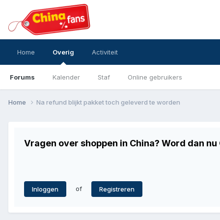
Home
Overig
Activiteit
Forums
Kalender
Staf
Online gebruikers
Home
Na refund blijkt pakket toch geleverd te worden
Vragen over shoppen in China? Word dan nu G
of
Inloggen
Registreren