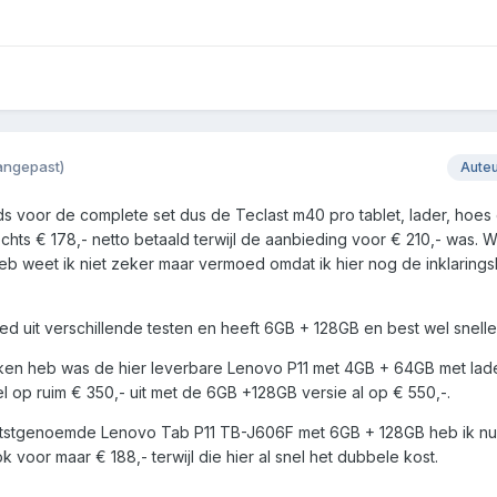
angepast)
Aute
ijds voor de complete set dus de Teclast m40 pro tablet, lader, hoe
hts € 178,- netto betaald terwijl de aanbieding voor € 210,- was. 
b weet ik niet zeker maar vermoed omdat ik hier nog de inklaring
ed uit verschillende testen en heeft 6GB + 128GB en best wel snelle
ken heb was de hier leverbare Lenovo P11 met 4GB + 64GB met lad
l op ruim € 350,- uit met de 6GB +128GB versie al op € 550,-.
atstgenoemde Lenovo Tab P11 TB-J606F met 6GB + 128GB heb ik nu i
 voor maar € 188,- terwijl die hier al snel het dubbele kost.