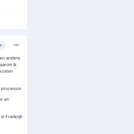
ur
s en andere
Waarom ik
skosten
 processor.
er en
n Frankrijk