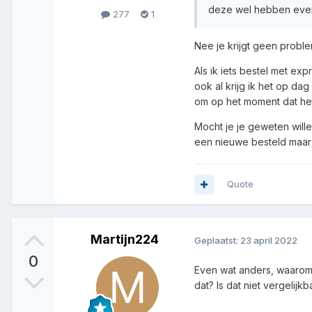
deze wel hebben even
277
1
Nee je krijgt geen probl
Als ik iets bestel met exp
ook al krijg ik het op da
om op het moment dat het 
Mocht je je geweten wille
een nieuwe besteld maar d
Quote
Martijn224
Geplaatst:
23 april 2022
0
Even wat anders, waarom 
dat? Is dat niet vergelijk