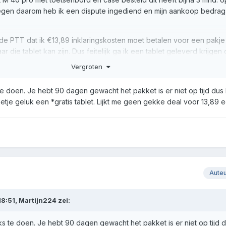
legen daarom heb ik een dispute ingediend en mijn aankoop bedrag
n de PTT dat ik €13,89 inklaringskosten moet betalen voor een pakje
ar die tablet kan zijn. Dus feitelijk ga ik een tablet geleverd krijgen 
 betaald heeft. Wat nu?
Vergroten
te doen. Je hebt 90 dagen gewacht het pakket is er niet op tijd dus k
tje geluk een *gratis tablet. Lijkt me geen gekke deal voor 13,89 e
Aute
8:51,
Martijn224
zei:
iks te doen. Je hebt 90 dagen gewacht het pakket is er niet op tijd d