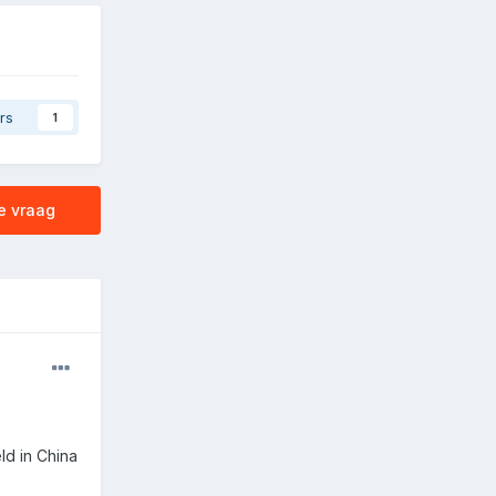
rs
1
e vraag
ld in China