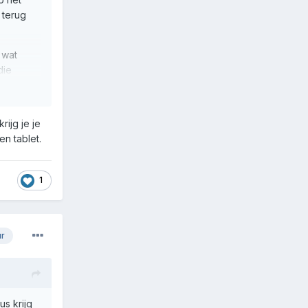
 terug
 wat
die
rijg je je
en tablet.
1
ur
us krijg