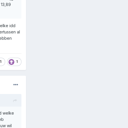
 13,89
welke idd
ertussen al
hebben
1
1
ld welke
eb
uw wil