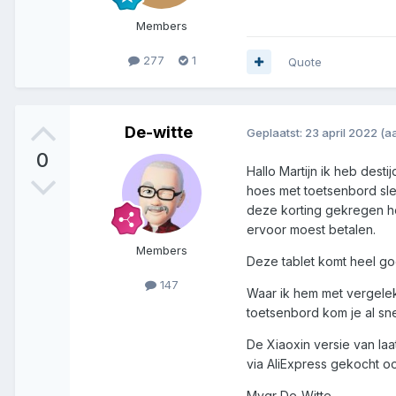
Members
277
1
Quote
De-witte
Geplaatst:
23 april 2022
(a
0
Hallo Martijn ik heb dest
hoes met toetsenbord slec
deze korting gekregen he
ervoor moest betalen.
Members
Deze tablet komt heel go
147
Waar ik hem met vergele
toetsenbord kom je al sne
De Xiaoxin versie van la
via AliExpress gekocht ook
Mvgr De-Witte.