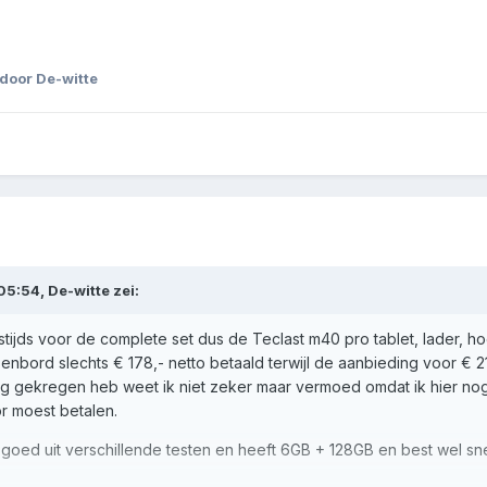
door De-witte
05:54,
De-witte
zei:
estijds voor de complete set dus de Teclast m40 pro tablet, lader, h
nbord slechts € 178,- netto betaald terwijl de aanbieding voor € 2
g gekregen heb weet ik niet zeker maar vermoed omdat ik hier no
r moest betalen.
 goed uit verschillende testen en heeft 6GB + 128GB en best wel sne