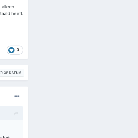
 alleen
taald heeft.
3
ER OP DATUM
p het