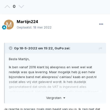
0
Martijn224
Geplaatst:
18 mei 2022
Op 18-5-2022 om 15:22,
GuPo
zei:
Beste Martijn,
Ik ben vanaf 2016 klant bij aliexpress en weet wel wat
redelijk was qua levering. Maar mogelijk heb jij een hele
bijzondere band met aliexpress/ cainiao/ kaab en post.nl
zodat alles vrij vlot geleverd wordt. Ik heb duidelijk
geconstateerd dat sinds de VAT is ingevoerd alles
vertraagd wordt. Het laatste half jaar zelfs sterk vertraagd
en in een aantal gevallen zelfs niets meer binnenkomt. Ook
Vergroten
wordt de verwachting door aliexpress zelf te positief
voorgesteld bij de bestelling ....dan staat al ingevuld
Je reactie is precies zoals mijn beeld van jou is. Ik zeg niet dat