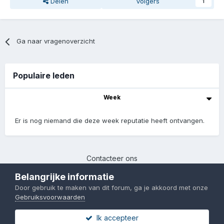
Delen
Volgers
1
Ga naar vragenoverzicht
Populaire leden
Week
Er is nog niemand die deze week reputatie heeft ontvangen.
Contacteer ons
Chinafans | 2017-2023
Belangrijke informatie
Powered by Invision Community
Door gebruik te maken van dit forum, ga je akkoord met onze
Gebruiksvoorwaarden
Ik accepteer