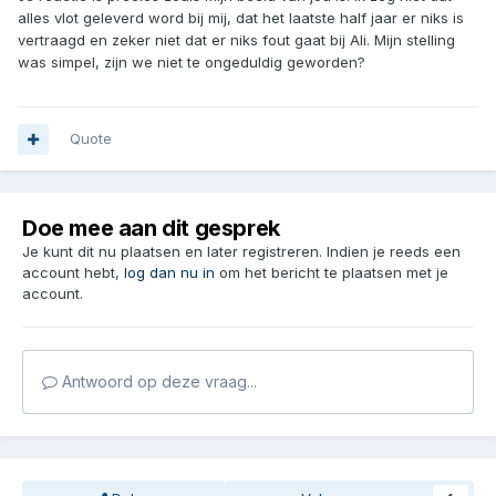
wanneer men het verwachten kan......ook heb ik de ambitie
alles vlot geleverd word bij mij, dat het laatste half jaar er niks is
van cainiao hier op de site geplaatst die zij uitspraken bij de
vertraagd en zeker niet dat er niks fout gaat bij Ali. Mijn stelling
opening van hun HUB in Luik......dan is het toch niet
was simpel, zijn we niet te ongeduldig geworden?
verwonderlijk dat mensen niets meer begrijpen van alle
verwachtingen/ beloften. Mogelijk heb jij hier nog nimmer
kennis van genomen!
Quote
Groet
GuPo
Doe mee aan dit gesprek
Je kunt dit nu plaatsen en later registreren. Indien je reeds een
account hebt,
log dan nu in
om het bericht te plaatsen met je
account.
Antwoord op deze vraag...