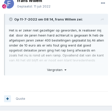
frans Willem
Geplaatst:
11 juli 2022
Op 11-7-2022 om 08:14,
frans Willem
zei:
Het is er zeker niet gezelliger op geworden, ik realiseer mij
dat door de jaren heen hard achteruit is gegeaan Ik heb de
afgelopen jaren zeker 400 bestellingen geplaatst bij Ali allen
onder de 10 euro als er iets fout ging werd dat goed
opgelost delaatse jaren ging het rap berg afwaards en
zoals het nu is rond uit een ramp. Opvallend dat van de kant
van Ali het stil blijft en er nooit een klant tevredenheids
onderzoek is gedaan M.a.w. We dont care.
Vergroten
Quote