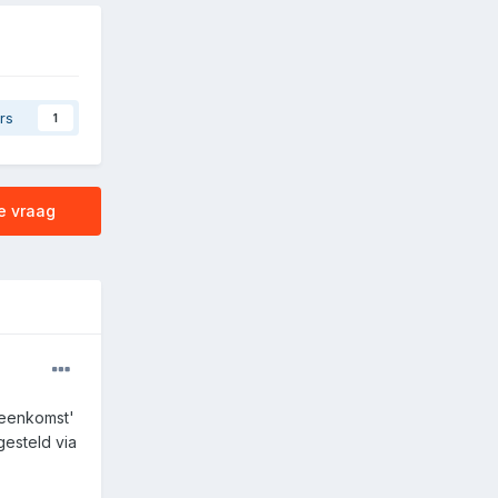
rs
1
e vraag
reenkomst'
gesteld via