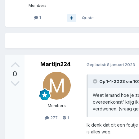
Members
1
Quote
Martijn224
Geplaatst:
8 januari 2023
0
Op 1-1-2023 om 10
Weet iemand hoe je zoe
overeenkomst' krijg ik 
Members
verdwenen. (vraag ges
277
1
Ik denk dat dit een foutj
is alles weg.