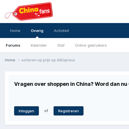
Home
Overig
Activiteit
Forums
Kalender
Staf
Online gebruikers
Home
sorteren op prijs op AliExpress
Vragen over shoppen in China? Word dan nu G
of
Inloggen
Registreren