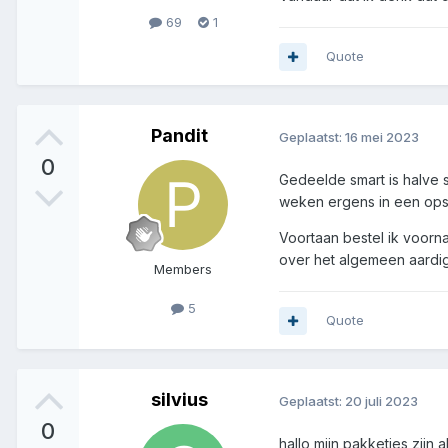
69
1
Quote
Pandit
Geplaatst:
16 mei 2023
0
Gedeelde smart is halve 
weken ergens in een opsl
Voortaan bestel ik voorna
over het algemeen aardig
Members
5
Quote
silvius
Geplaatst:
20 juli 2023
0
hallo mijn pakketjes zijn