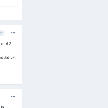
ur
dan al 3
t dat lukt
 in