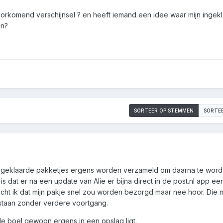
orkomend verschijnsel ? en heeft iemand een idee waar mijn ingek
en?
SORTEER OP STEMMEN
SORTE
 ingeklaarde pakketjes ergens worden verzameld om daarna te wor
is dat er na een update van Alie er bijna direct in de post.nl app e
acht ik dat mijn pakje snel zou worden bezorgd maar nee hoor. Die 
staan zonder verdere voortgang.
de boel gewoon ergens in een opslag ligt.