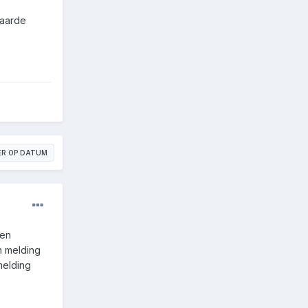
laarde
ER OP DATUM
den
en melding
melding