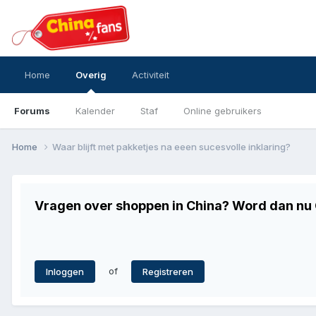
Home
Overig
Activiteit
Forums
Kalender
Staf
Online gebruikers
Home
Waar blijft met pakketjes na eeen sucesvolle inklaring?
Vragen over shoppen in China? Word dan nu G
of
Inloggen
Registreren