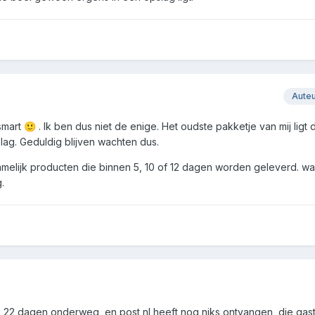
Aute
smart
. Ik ben dus niet de enige. Het oudste pakketje van mij ligt 
🙂
ag. Geduldig blijven wachten dus.
melijk producten die binnen 5, 10 of 12 dagen worden geleverd. wan
.
 al 22 dagen onderweg, en post nl heeft nog niks ontvangen, die gast