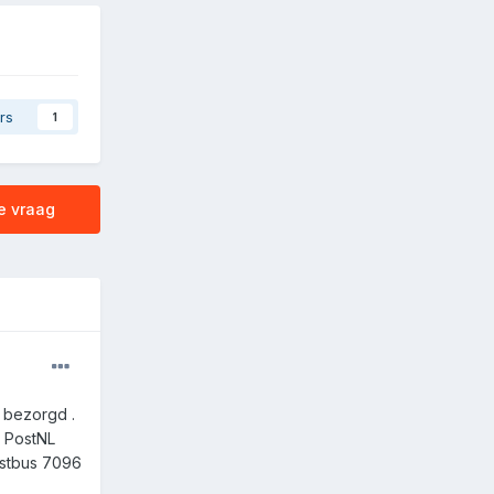
rs
1
e vraag
 bezorgd .
. PostNL
ostbus 7096