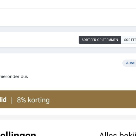
SORTEER OP STEMMEN
SORTE
Aute
 hieronder dus