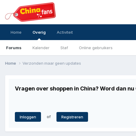
Home
Overig
Activiteit
Forums
Kalender
Staf
Online gebruikers
Home
Verzonden maar geen updates
Vragen over shoppen in China? Word dan nu G
of
Inloggen
Registreren