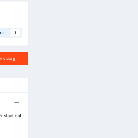
rs
1
e vraag
r staat dat