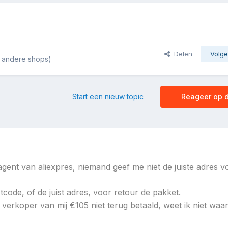
Delen
Volge
n andere shops)
Start een nieuw topic
Reageer op d
gent van aliexpres, niemand geef me niet de juiste adres v
stcode, of de juist adres, voor retour de pakket.
 verkoper van mij €105 niet terug betaald, weet ik niet waar