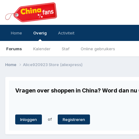
Home
Overig
Activiteit
Forums
Kalender
Staf
Online gebruikers
Home
Alice920923 Store (aliexpress)
Vragen over shoppen in China? Word dan nu G
of
Inloggen
Registreren