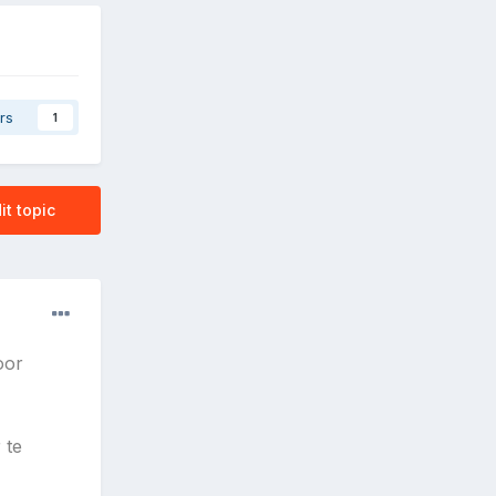
rs
1
it topic
oor
 te