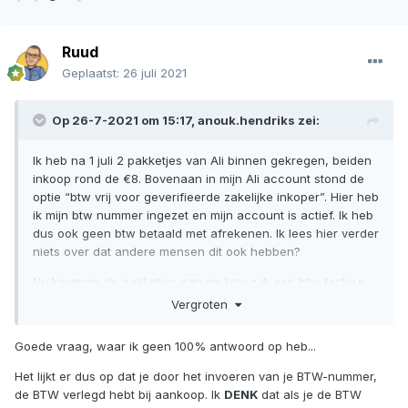
Ruud
Geplaatst:
26 juli 2021
Op 26-7-2021 om 15:17,
anouk.hendriks
zei:
Ik heb na 1 juli 2 pakketjes van Ali binnen gekregen, beiden
inkoop rond de €8. Bovenaan in mijn Ali account stond de
optie “btw vrij voor geverifieerde zakelijke inkoper”. Hier heb
ik mijn btw nummer ingezet en mijn account is actief. Ik heb
dus ook geen btw betaald met afrekenen. Ik lees hier verder
niets over dat andere mensen dit ook hebben?
Nu kwamen de pakketjes aan en kreeg ik een btw factuur
(dit is oke, dat boek ik in), maar ook inklaringskosten.
Vergroten
Komen er vanaf nu altijd inklaringskosten bij een order of
komt dit omdat ik geen btw heb betaald en de order langs
Goede vraag, waar ik geen 100% antwoord op heb...
de douane moet?
Het lijkt er dus op dat je door het invoeren van je BTW-nummer,
Ali express is aangesloten bij IOSS, dus is inklaren niet
de BTW verlegd hebt bij aankoop. Ik
DENK
dat als je de BTW
nodig, toch?