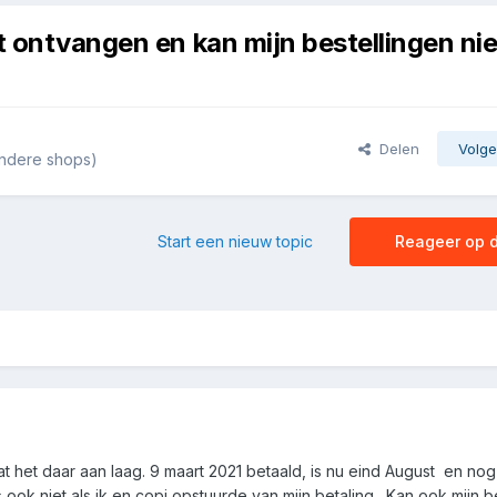
t ontvangen en kan mijn bestellingen nie
Delen
Volge
andere shops)
Start een nieuw topic
Reageer op d
 het daar aan laag. 9 maart 2021 betaald, is nu eind August en nog
ook niet als ik en copi opstuurde van mijn betaling. Kan ook mijn b