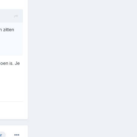
 zitten
oen is. Je
ur