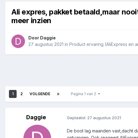
Ali expres, pakket betaald,maar nooi
meer inzien
Door
Daggie
27 augustus 2021
in
Product ervaring (AliExpress en 
1
2
VOLGENDE
Pagina 1 van 2
Daggie
Geplaatst:
27 augustus 2021
De boot lag maanden vast,dacht dat
ontvangen. Ook reageert AliExpres 