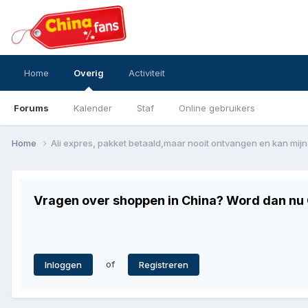
Home
Overig
Activiteit
Forums
Kalender
Staf
Online gebruikers
Home
Ali expres, pakket betaald,maar nooit ontvangen en kan mijn 
Vragen over shoppen in China? Word dan nu G
of
Inloggen
Registreren