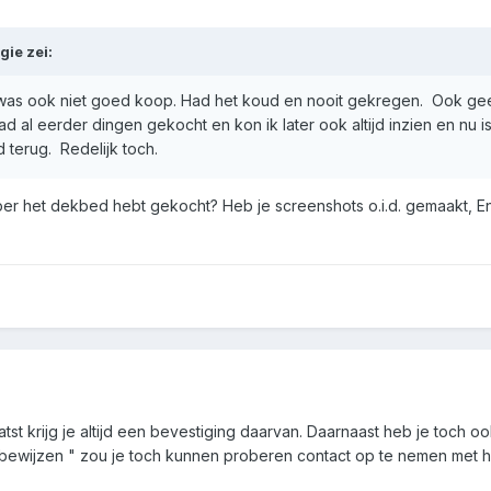
gie
zei:
 was ook niet goed koop. Had het koud en nooit gekregen. Ook ge
ad al eerder dingen gekocht en kon ik later ook altijd inzien en nu is
 terug. Redelijk toch.
er het dekbed hebt gekocht? Heb je screenshots o.i.d. gemaakt, En
tst krijg je altijd een bevestiging daarvan. Daarnaast heb je toch o
" bewijzen " zou je toch kunnen proberen contact op te nemen met h