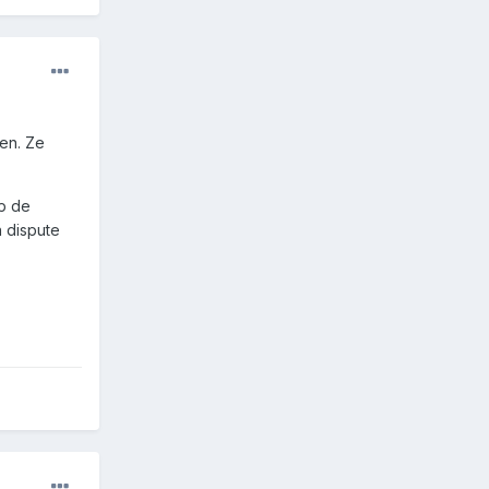
den. Ze
op de
n dispute