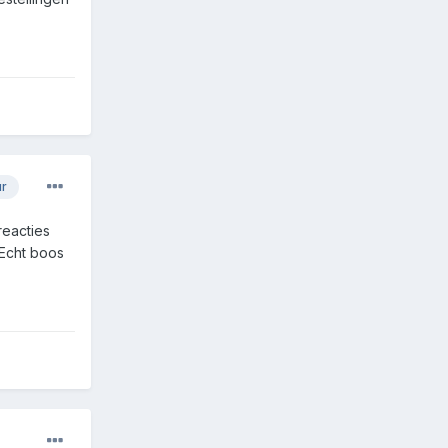
ur
reacties
 Echt boos