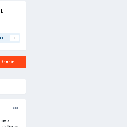
t
rs
1
it topic
 niets
estellingen