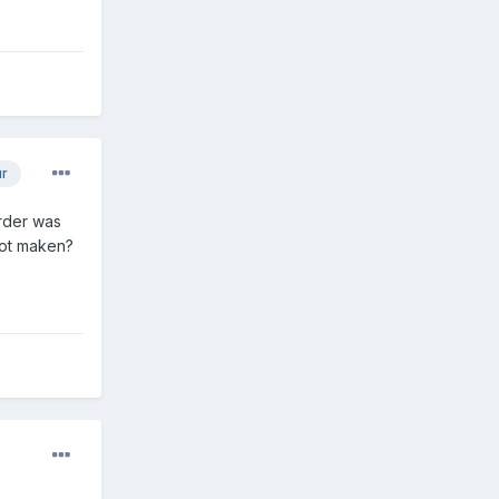
ur
rder was
oot maken?