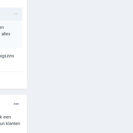
en
 alles
igszins
ok een
un klanten