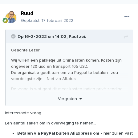
Ruud
Geplaatst:
17 februari 2022
Op 16-2-2022 om 14:02,
Paul
zei:
Geachte Lezer,
Wij willen een pakketje uit China laten komen. Kosten zijn
ongeveer 120 usd en transport 105 USD.
De organisatie geeft aan om via Paypal te betalen -zou
voordeligste zijn - Niet via Ali..dus
De vraag is wat gaat dit meer kosten indien privé zending
en hoe op de goedkoopste of goedkopere manier te
Vergroten
versturen.
Is het een optie dit als zakelijke zending te laten versturen?
Interessante vraag...
Wat kost dat dan en hoe gaat dat in zijn werk - wordt btw
Een aantal zaken om in overweging te nemen...
verlegd en wat kost dit aan invoer etc…
Wat is het BTW tarief in China.
Betalen via PayPal buiten AliExpress om
- hier zullen vast