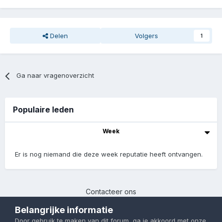
Delen
Volgers
1
Ga naar vragenoverzicht
Populaire leden
Week
Er is nog niemand die deze week reputatie heeft ontvangen.
Contacteer ons
Chinafans | 2017-2023
Belangrijke informatie
Powered by Invision Community
Door gebruik te maken van dit forum, ga je akkoord met onze