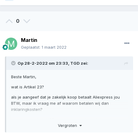
0
Martin
Geplaatst:
1 maart 2022
Op 28-2-2022 om 23:33,
TGD
zei:
Beste Martin,
wat is Artikel 23?
als je aangeef dat je zakelijk koop betaalt Aliexpress jou
BTW, maar ik vraag me af waarom betalen wij dan
inklaringkosten?
en nog iets, als je KOR aanvraag voor je webshop dan
Vergroten
hoefje 3jaar geen BTW aan consumenten afrekenen, bij dit
geval waarom betaal ik dan BTW?