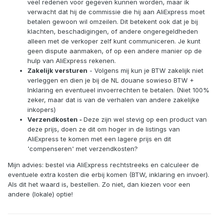
veel redenen voor gegeven kunnen worden, maar ik
We zijn een beetje aan het puzzelen wat het
verwacht dat hij de commissie die hij aan AliExpress moet
aantrekkelijkste is.
betalen gewoon wil omzeilen. Dit betekent ook dat je bij
Kijk uit naar uw feedback
klachten, beschadigingen, of andere ongeregeldheden
alleen met de verkoper zelf kunt communiceren. Je kunt
Met vriendelijke groeten,
geen dispute aanmaken, of op een andere manier op de
Paul
hulp van AliExpress rekenen.
Zakelijk versturen
- Volgens mij kun je BTW zakelijk niet
verleggen en dien je bij de NL douane sowieso BTW +
Inklaring en eventueel invoerrechten te betalen. (Niet 100%
zeker, maar dat is van de verhalen van andere zakelijke
inkopers)
Verzendkosten -
Deze zijn wel stevig op een product van
deze prijs, doen ze dit om hoger in de listings van
AliExpress te komen met een lagere prijs en dit
'compenseren' met verzendkosten?
Mijn advies: bestel via AliExpress rechtstreeks en calculeer de
eventuele extra kosten die erbij komen (BTW, inklaring en invoer).
Als dit het waard is, bestellen. Zo niet, dan kiezen voor een
andere (lokale) optie!