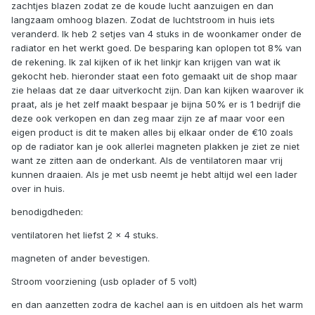
zachtjes blazen zodat ze de koude lucht aanzuigen en dan
langzaam omhoog blazen. Zodat de luchtstroom in huis iets
veranderd. Ik heb 2 setjes van 4 stuks in de woonkamer onder de
radiator en het werkt goed. De besparing kan oplopen tot 8% van
de rekening. Ik zal kijken of ik het linkjr kan krijgen van wat ik
gekocht heb. hieronder staat een foto gemaakt uit de shop maar
zie helaas dat ze daar uitverkocht zijn. Dan kan kijken waarover ik
praat, als je het zelf maakt bespaar je bijna 50% er is 1 bedrijf die
deze ook verkopen en dan zeg maar zijn ze af maar voor een
eigen product is dit te maken alles bij elkaar onder de €10 zoals
op de r
adiator kan je ook allerlei magneten plakken je ziet ze niet
want ze zitten aan de onderkant. Als de ventilatoren maar vrij
kunnen draaien. Als je met usb neemt je hebt altijd wel een lader
over in huis.
benodigdheden:
ventilatoren het liefst 2 x 4 stuks.
magneten of ander bevestigen.
Stroom voorziening (usb oplader of 5 volt)
en dan aanzetten zodra de kachel aan is en uitdoen als het warm