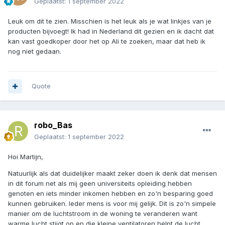
Geplaatst:
1 september 2022
Leuk om dit te zien. Misschien is het leuk als je wat linkjes van je
producten bijvoegt! Ik had in Nederland dit gezien en ik dacht dat
kan vast goedkoper door het op Ali te zoeken, maar dat heb ik
nog niet gedaan.
Quote
robo_Bas
Geplaatst:
1 september 2022
Hoi Martijn,
Natuurlijk als dat duidelijker maakt zeker doen ik denk dat mensen
in dit forum net als mij geen universiteits opleiding hebben
genoten en iets minder inkomen hebben en zo'n besparing goed
kunnen gebruiken. Ieder mens is voor mij gelijk. Dit is zo'n simpele
manier om de luchtstroom in de woning te veranderen want
warme lucht stijgt op en die kleine ventilatoren helpt de lucht