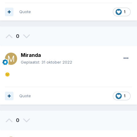
Quote
1
0
Miranda
Geplaatst:
31 oktober 2022
😕
Quote
1
0