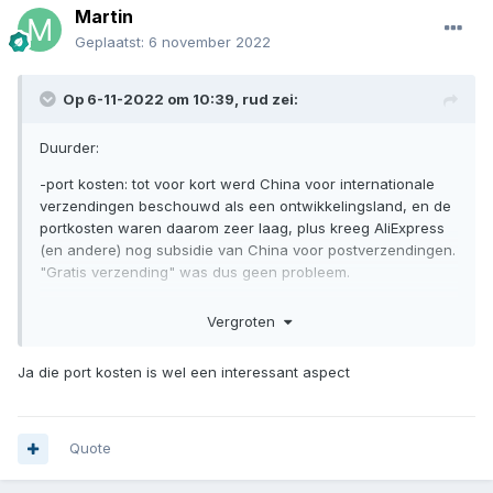
Martin
Geplaatst:
6 november 2022
Op 6-11-2022 om 10:39,
rud
zei:
Duurder:
-port kosten: tot voor kort werd China voor internationale
verzendingen beschouwd als een ontwikkelingsland, en de
portkosten waren daarom zeer laag, plus kreeg AliExpress
(en andere) nog subsidie van China voor postverzendingen.
"Gratis verzending" was dus geen probleem.
-BTW: verplicht door EU om btw te heffen.
Vergroten
- En vergeet de internationale koers van de Euro niet, nu
betalen we 20% meer voor een us-dollar tegenover 1,5 jaar
Ja die port kosten is wel een interessant aspect
terug.
-Plus er bovenop grondstoffen + energie die sterk stijgen.
Quote
Dus maak uw rekening: port + 21% btw + 20% valuta + %
grondstof & energie, afgerond +50% tot +100% meer dan