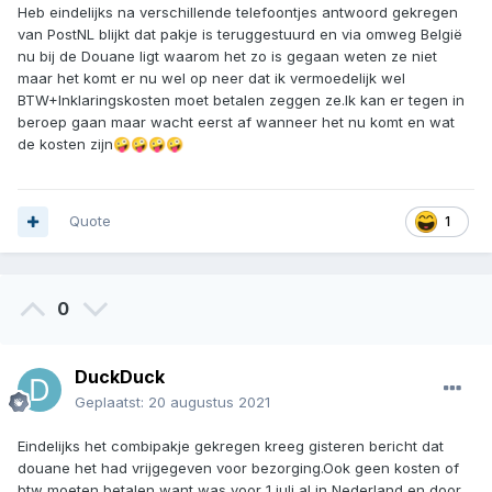
Heb eindelijks na verschillende telefoontjes antwoord gekregen
van PostNL blijkt dat pakje is teruggestuurd en via omweg België
nu bij de Douane ligt waarom het zo is gegaan weten ze niet
maar het komt er nu wel op neer dat ik vermoedelijk wel
BTW+Inklaringskosten moet betalen zeggen ze.Ik kan er tegen in
beroep gaan maar wacht eerst af wanneer het nu komt en wat
de kosten zijn
🤪
🤪
🤪
🤪
Quote
1
0
DuckDuck
Geplaatst:
20 augustus 2021
Eindelijks het combipakje gekregen kreeg gisteren bericht dat
douane het had vrijgegeven voor bezorging.Ook geen kosten of
btw moeten betalen want was voor 1 juli al in Nederland en door