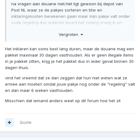
na vragen aan douane niet.Het ligt gewoon bij depot van
Post NL waar ze de pakjes sorteren en btw en
inklaringskosten berekenen gaan maar mijn pakje valt onder
oude regeling dus waarom duurd het zolang vroeg ik en
kreeg te horen dat ze niet weten wat ze met de pakjes
Vergroten
moeten doen die op laatste moment zijn aangekomen
daarom worden ze vast gehouden
kan
👎
👎
👎
👎
🤪
🤪
🤪
volgens hun wel 6 weken duren omdat ze op advies van
Het inklaren kan soms best lang duren, maar de douane mag een
douane wachten voor ze het vrijgeven
Mogen ze dat
🤪
🤪
🤪
pakket maximaal 30 dagen vasthouden. Als er geen illegale items
wettelijk zo doen???
in je pakket zitten, krijg je het pakket dus in ieder geval binnen 30
dagen thuis.
vind het vreemd dat ze dan zeggen dat hun niet weten wat ze
ermee aan moeten omdat jouw pakje nog onder de "regeling" valt
en dan maar 6 weken vasthouden.
Misschien dat iemand anders weet op dit forum hoe het zit
Quote