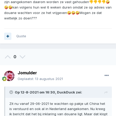
zijn aangekomen daarom worden ze vast gehouden
👎
👎
👎
👎
🤪
kan volgens hun wel 6 weken duren omdat ze op advies van
🤪
🤪
douane wachten voor ze het vrijgeven
Mogen ze dat
🤪
🤪
🤪
wettelijk zo doen???
Quote
0
Jomulder
Geplaatst:
13 augustus 2021
Op 12-8-2021 om 16:30,
DuckDuck
zei:
Zit nu vanaf 29-06-2021 te wachten op pakje uit China het
is verstuurd en ook al in Nederland aangekomen. Nu kreeg
ik bericht dat het bij inklaring van douane ligt. Maar dat klopt