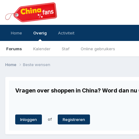
Home
Overig
Activiteit
Forums
Kalender
Staf
Online gebruikers
Home
Beste wensen
Vragen over shoppen in China? Word dan nu G
of
Inloggen
Registreren