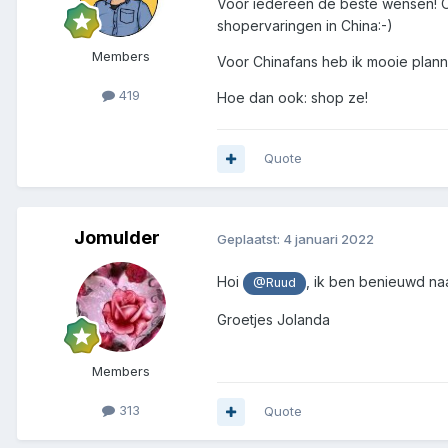
Voor iedereen de beste wensen! O
shopervaringen in China:-)
Members
Voor Chinafans heb ik mooie planne
419
Hoe dan ook: shop ze!
Quote
Jomulder
Geplaatst:
4 januari 2022
Hoi
, ik ben benieuwd n
@Ruud
Groetjes Jolanda
Members
313
Quote