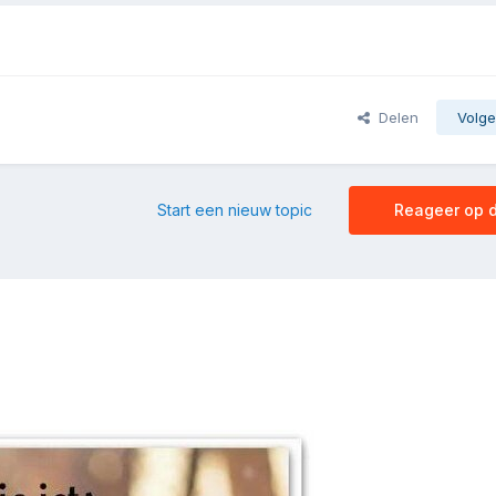
Delen
Volge
Start een nieuw topic
Reageer op d