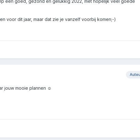
p een goed, gezond en gelukkig 2022, met hopelijk veel goede
n voor dit jaar, maar dat zie je vanzelf voorbij komen;-)
Aute
aar jouw mooie plannen ☺